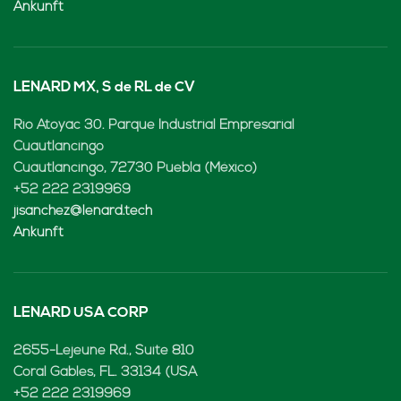
Ankunft
LENARD MX, S de RL de CV
Rio Atoyac 30. Parque Industrial Empresarial
Cuautlancingo
Cuautlancingo, 72730 Puebla (México)
+52 222 2319969
jisanchez@lenard.tech
Ankunft
LENARD USA CORP
2655-Lejeune Rd., Suite 810
Coral Gables, FL. 33134 (USA
+52 222 2319969