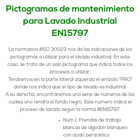
Pictogramas de mantenimiento
para Lavado Industrial
EN15797
La normativa
#ISO 30023
nos da las indicaciones de los
pictogramas a utilizar para el
lavado industrial
. En este
caso, se trata de un solo pictograma que indica todos los
procesos a utilizar.
Tendremos en la parte
lateral izquierda
el
símbolo “PRO”
dónde nos indica que el tipo de lavado es industrial.
A su
derecha
, encontraremos una serie de números de los
cuales
uno tendrá el fondo negro
. Este número indica el
proceso de lavado según la norma
#EN15797
:
Núm 1
: Prendas de trabajo
blancas de algodón blanqueo
con ácido peracético