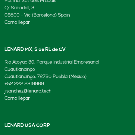
Pol. Ind. Sot dels Pradals
C/ Sabadell, 3
08500 - Vic (Barcelona) Spain
Cómo llegar
LENARD MX, S de RL de CV
Rio Atoyac 30. Parque Industrial Empresarial
Cuautlancingo
Cuautlancingo, 72730 Puebla (México)
+52 222 2319969
jisanchez@lenard.tech
Cómo llegar
LENARD USA CORP