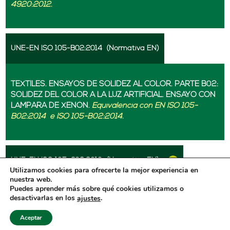
4920:2012.
UNE-EN ISO 105-B02:2014
(Normativa EN)
TEXTILES. ENSAYOS DE SOLIDEZ AL COLOR. PARTE B02:
SOLIDEZ DEL COLOR A LA LUZ ARTIFICIAL. ENSAYO CON
LÁMPARA DE XENÓN.
Equivalencia con EN ISO 105-
B02:2014
e ISO 105-B02:2014.
UNE-EN ISO 105-C06:2010
(Normativa EN)
Utilizamos cookies para ofrecerte la mejor experiencia en
nuestra web.
Puedes aprender más sobre qué cookies utilizamos o
TEXTILES UNE-EN ISO 105-C06:2010. ENSAYOS DE
desactivarlas en los
.
ajustes
SOLIDEZ DEL COLOR. PARTE C06: SOLIDEZ DEL COLOR
Aceptar
AL LAVADO DOMÉSTICO Y COMERCIAL.
Equivalencia con
EN ISO 105-C06:2010 e ISO 105-C06:2010.