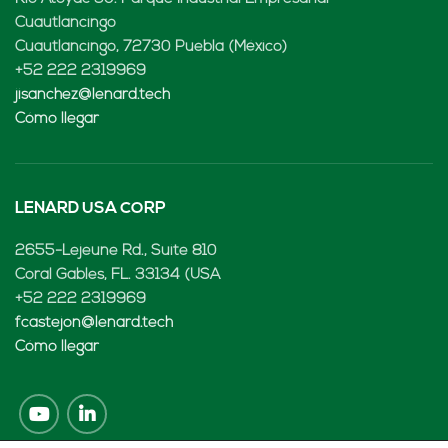
Cuautlancingo
Cuautlancingo, 72730 Puebla (México)
+52 222 2319969
jisanchez@lenard.tech
Cómo llegar
LENARD USA CORP
2655-Lejeune Rd., Suite 810
Coral Gables, FL. 33134 (USA
+52 222 2319969
fcastejon@lenard.tech
Cómo llegar