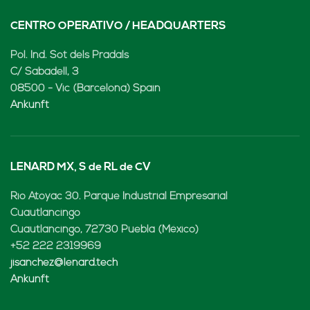
CENTRO OPERATIVO / HEADQUARTERS
Pol. Ind. Sot dels Pradals
C/ Sabadell, 3
08500 - Vic (Barcelona) Spain
Ankunft
LENARD MX, S de RL de CV
Rio Atoyac 30. Parque Industrial Empresarial
Cuautlancingo
Cuautlancingo, 72730 Puebla (México)
+52 222 2319969
jisanchez@lenard.tech
Ankunft