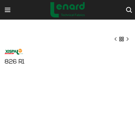
826 R1
Compare
Add to wishlist