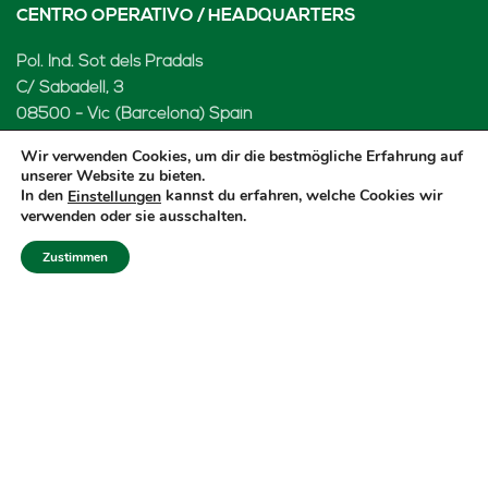
CENTRO OPERATIVO / HEADQUARTERS
Pol. Ind. Sot dels Pradals
C/ Sabadell, 3
08500 - Vic (Barcelona) Spain
Ankunft
Wir verwenden Cookies, um dir die bestmögliche Erfahrung auf
unserer Website zu bieten.
In den
kannst du erfahren, welche Cookies wir
Einstellungen
verwenden oder sie ausschalten.
LENARD MX, S de RL de CV
Zustimmen
Rio Atoyac 30. Parque Industrial Empresarial
Cuautlancingo
Cuautlancingo, 72730 Puebla (México)
+52 222 2319969
jisanchez@lenard.tech
Ankunft