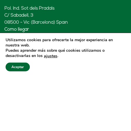
Pol. Ind. Sot dels Pradals
C/ Sabadell, 3
08500 - Vic (Barcelona) Spain
Cómo llegar
Utilizamos cookies para ofrecerte la mejor experiencia en
nuestra web.
Puedes aprender más sobre qué cookies utilizamos o
desactivarlas en los
.
ajustes
LENARD MX, S de RL de CV
Aceptar
Rio Atoyac 30. Parque Industrial Empresarial
Cuautlancingo
Cuautlancingo, 72730 Puebla (México)
+52 222 2319969
jisanchez@lenard.tech
Cómo llegar
LENARD USA CORP