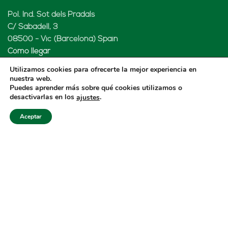
Pol. Ind. Sot dels Pradals
C/ Sabadell, 3
08500 - Vic (Barcelona) Spain
Cómo llegar
Utilizamos cookies para ofrecerte la mejor experiencia en
nuestra web.
Puedes aprender más sobre qué cookies utilizamos o
desactivarlas en los
.
ajustes
LENARD MX, S de RL de CV
Aceptar
Rio Atoyac 30. Parque Industrial Empresarial
Cuautlancingo
Cuautlancingo, 72730 Puebla (México)
+52 222 2319969
jisanchez@lenard.tech
Cómo llegar
LENARD USA CORP