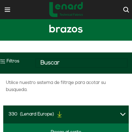
brazos
Filtros
Utilice nuestro sistema de filtraje para acotar su
búsqueda.
330
(Lenard Europe)