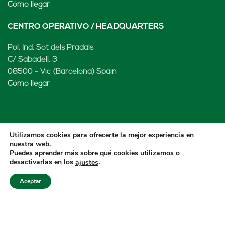
Cómo llegar
CENTRO OPERATIVO / HEADQUARTERS
Pol. Ind. Sot dels Pradals
C/ Sabadell, 3
08500 - Vic (Barcelona) Spain
Cómo llegar
LENARD MX, S de RL de CV
Utilizamos cookies para ofrecerte la mejor experiencia en
nuestra web.
Rio Atoyac 30. Parque Industrial Empresarial
Puedes aprender más sobre qué cookies utilizamos o
desactivarlas en los
.
ajustes
Cuautlancingo
Cuautlancingo, 72730 Puebla (México)
Aceptar
+52 222 2319969
jisanchez@lenard.tech
Cómo llegar