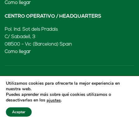
Cómo llegar
CENTRO OPERATIVO / HEADQUARTERS
Pol. Ind. Sot dels Pradals
C/ Sabadell, 3
08500 - Vic (Barcelona) Spain
Cómo llegar
LENARD MX, S de RL de CV
Utilizamos cookies para ofrecerte la mejor experiencia en
nuestra web.
Rio Atoyac 30. Parque Industrial Empresarial
Puedes aprender más sobre qué cookies utilizamos o
desactivarlas en los
.
ajustes
Cuautlancingo
Cuautlancingo, 72730 Puebla (México)
Aceptar
+52 222 2319969
jisanchez@lenard.tech
Cómo llegar