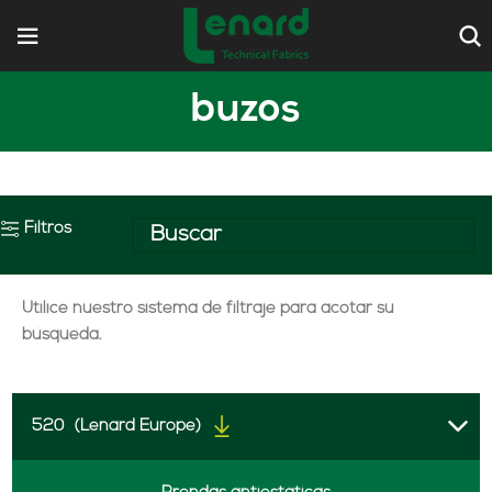
buzos
Filtros
Utilice nuestro sistema de filtraje para acotar su
búsqueda.
520
(Lenard Europe)