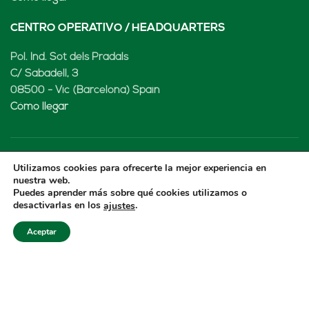
CENTRO OPERATIVO / HEADQUARTERS
Pol. Ind. Sot dels Pradals
C/ Sabadell, 3
08500 - Vic (Barcelona) Spain
Cómo llegar
Utilizamos cookies para ofrecerte la mejor experiencia en
LENARD MX, S de RL de CV
nuestra web.
Puedes aprender más sobre qué cookies utilizamos o
Rio Atoyac 30. Parque Industrial Empresarial
desactivarlas en los
.
ajustes
Cuautlancingo
Cuautlancingo, 72730 Puebla (México)
Aceptar
+52 222 2319969
jisanchez@lenard.tech
Cómo llegar