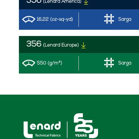
356
(Lenard America)
16,22 (oz-sq-yd)
Sarga
356
(Lenard Europe)
550 (g/m²)
Sarga