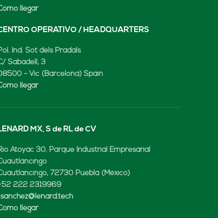
Cómo llegar
CENTRO OPERATIVO / HEADQUARTERS
Pol. Ind. Sot dels Pradals
C/ Sabadell, 3
08500 - Vic (Barcelona) Spain
Cómo llegar
LENARD MX, S de RL de CV
Rio Atoyac 30. Parque Industrial Empresarial
Cuautlancingo
Cuautlancingo, 72730 Puebla (México)
+52 222 2319969
jisanchez@lenard.tech
Cómo llegar