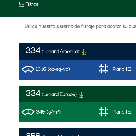
Filtros
Utilice nuestro sistema de filtraje para acotar su b
334
(Lenard America)
10,18 (oz-sq-yd)
Plana 1E1
334
(Lenard Europe)
345 (g/m²)
Plana 1E1