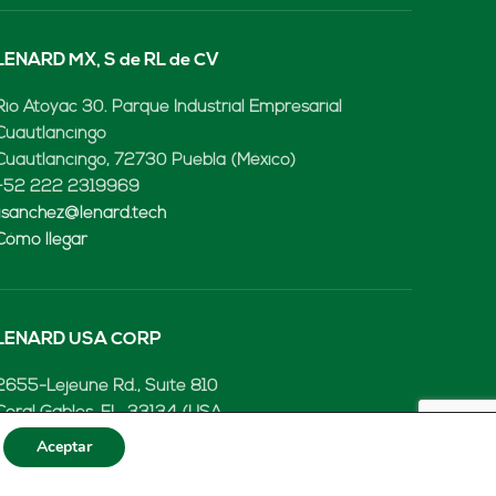
LENARD MX, S de RL de CV
Rio Atoyac 30. Parque Industrial Empresarial
Cuautlancingo
Cuautlancingo, 72730 Puebla (México)
+52 222 2319969
jisanchez@lenard.tech
Cómo llegar
LENARD USA CORP
2655-Lejeune Rd., Suite 810
Coral Gables, FL. 33134 (USA
+52 222 2319969
Aceptar
fcastejon@lenard.tech
Cómo llegar