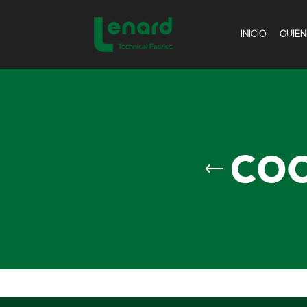
INICIO
QUIÉ
co