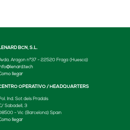
LENARD BCN, S.L.
Avda. Aragón nº37 - 22520 Fraga (Huesca)
info@lenard.tech
Cómo llegar
CENTRO OPERATIVO / HEADQUARTERS
Pol. Ind. Sot dels Pradals
C/ Sabadell, 3
08500 - Vic (Barcelona) Spain
Cómo llegar