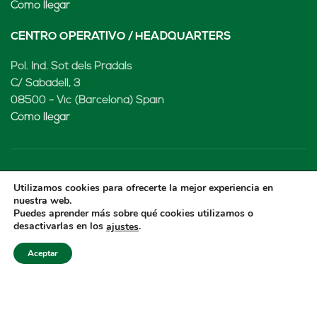
Cómo llegar
CENTRO OPERATIVO / HEADQUARTERS
Pol. Ind. Sot dels Pradals
C/ Sabadell, 3
08500 - Vic (Barcelona) Spain
Cómo llegar
LENARD MX, S de RL de CV
Utilizamos cookies para ofrecerte la mejor experiencia en
nuestra web.
Rio Atoyac 30. Parque Industrial Empresarial
Puedes aprender más sobre qué cookies utilizamos o
desactivarlas en los
.
ajustes
Cuautlancingo
Cuautlancingo, 72730 Puebla (México)
Aceptar
+52 222 2319969
jisanchez@lenard.tech
Cómo llegar