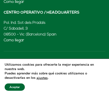
Cómo llegar
CENTRO OPERATIVO / HEADQUARTERS
Pol. Ind. Sot dels Pradals
C/ Sabadell, 3
08500 - Vic (Barcelona) Spain
Cómo llegar
LENARD MX, S de RL de CV
Utilizamos cookies para ofrecerte la mejor experiencia en
nuestra web.
Rio Atoyac 30. Parque Industrial Empresarial
Puedes aprender más sobre qué cookies utilizamos o
desactivarlas en los
.
ajustes
Cuautlancingo
Cuautlancingo, 72730 Puebla (México)
Aceptar
+52 222 2319969
jisanchez@lenard.tech
Cómo llegar