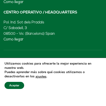
Cómo llegar
CENTRO OPERATIVO / HEADQUARTERS
Pol. Ind. Sot dels Pradals
C/ Sabadell, 3
08500 - Vic (Barcelona) Spain
Cómo llegar
LENARD MX, S de RL de CV
Utilizamos cookies para ofrecerte la mejor experiencia en
nuestra web.
Rio Atoyac 30. Parque Industrial Empresarial
Puedes aprender más sobre qué cookies utilizamos o
desactivarlas en los
.
ajustes
Cuautlancingo
Cuautlancingo, 72730 Puebla (México)
Aceptar
+52 222 2319969
jisanchez@lenard.tech
Cómo llegar