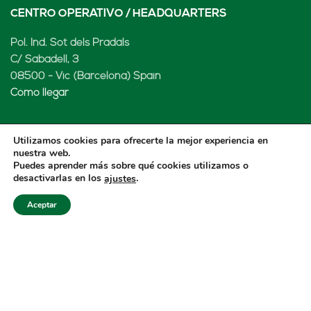
CENTRO OPERATIVO / HEADQUARTERS
Pol. Ind. Sot dels Pradals
C/ Sabadell, 3
08500 - Vic (Barcelona) Spain
Cómo llegar
Utilizamos cookies para ofrecerte la mejor experiencia en
nuestra web.
LENARD MX, S de RL de CV
Puedes aprender más sobre qué cookies utilizamos o
desactivarlas en los
.
ajustes
Rio Atoyac 30. Parque Industrial Empresarial
Cuautlancingo
Aceptar
Cuautlancingo, 72730 Puebla (México)
+52 222 2319969
jisanchez@lenard.tech
Cómo llegar