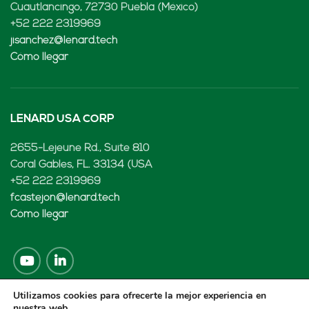
Cuautlancingo, 72730 Puebla (México)
+52 222 2319969
jisanchez@lenard.tech
Cómo llegar
LENARD USA CORP
2655-Lejeune Rd., Suite 810
Coral Gables, FL. 33134 (USA
+52 222 2319969
fcastejon@lenard.tech
Cómo llegar
Utilizamos cookies para ofrecerte la mejor experiencia en
nuestra web.