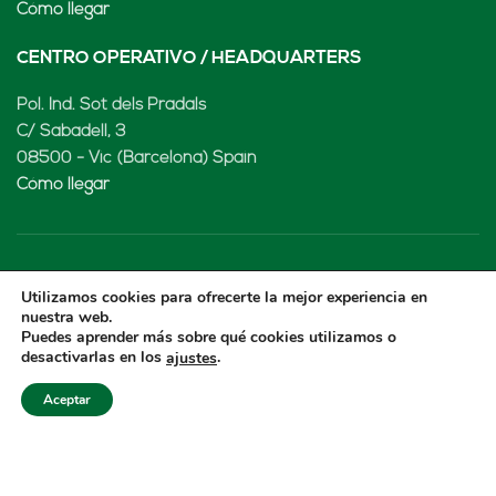
Cómo llegar
CENTRO OPERATIVO / HEADQUARTERS
Pol. Ind. Sot dels Pradals
C/ Sabadell, 3
08500 - Vic (Barcelona) Spain
Cómo llegar
LENARD MX, S de RL de CV
Utilizamos cookies para ofrecerte la mejor experiencia en
nuestra web.
Rio Atoyac 30. Parque Industrial Empresarial
Puedes aprender más sobre qué cookies utilizamos o
desactivarlas en los
.
ajustes
Cuautlancingo
Cuautlancingo, 72730 Puebla (México)
Aceptar
+52 222 2319969
jisanchez@lenard.tech
Cómo llegar