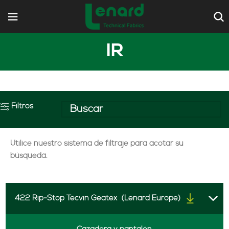
IR
Filtros
Utilice nuestro sistema de filtraje para acotar su
búsqueda.
422 Rip-Stop Tecvin Geatex
(Lenard Europe)