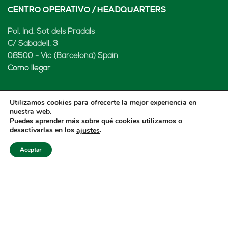
CENTRO OPERATIVO / HEADQUARTERS
Pol. Ind. Sot dels Pradals
C/ Sabadell, 3
08500 - Vic (Barcelona) Spain
Cómo llegar
Utilizamos cookies para ofrecerte la mejor experiencia en
nuestra web.
LENARD MX, S de RL de CV
Puedes aprender más sobre qué cookies utilizamos o
desactivarlas en los
.
ajustes
Rio Atoyac 30. Parque Industrial Empresarial
Cuautlancingo
Aceptar
Cuautlancingo, 72730 Puebla (México)
+52 222 2319969
jisanchez@lenard.tech
Cómo llegar