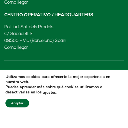
Cómo llegar
CENTRO OPERATIVO / HEADQUARTERS
Pol. Ind. Sot dels Pradals
C/ Sabadell, 3
08500 - Vic (Barcelona) Spain
Cómo llegar
LENARD MX, S de RL de CV
Utilizamos cookies para ofrecerte la mejor experiencia en
nuestra web.
Rio Atoyac 30. Parque Industrial Empresarial
Puedes aprender más sobre qué cookies utilizamos o
desactivarlas en los
.
ajustes
Cuautlancingo
Cuautlancingo, 72730 Puebla (México)
Aceptar
+52 222 2319969
jisanchez@lenard.tech
Cómo llegar