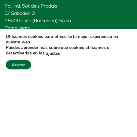
Pol. Ind. Sot dels Pradals
C/ Sabadell, 3
08500 - Vic (Barcelona) Spain
Cómo llegar
Utilizamos cookies para ofrecerte la mejor experiencia en
nuestra web.
Puedes aprender más sobre qué cookies utilizamos o
desactivarlas en los
.
ajustes
LENARD MX, S de RL de CV
Aceptar
Rio Atoyac 30. Parque Industrial Empresarial
Cuautlancingo
Cuautlancingo, 72730 Puebla (México)
+52 222 2319969
jisanchez@lenard.tech
Cómo llegar
LENARD USA CORP