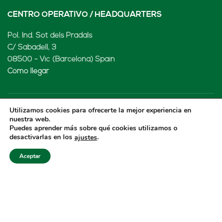
CENTRO OPERATIVO / HEADQUARTERS
Pol. Ind. Sot dels Pradals
C/ Sabadell, 3
08500 - Vic (Barcelona) Spain
Cómo llegar
Utilizamos cookies para ofrecerte la mejor experiencia en
LENARD MX, S de RL de CV
nuestra web.
Puedes aprender más sobre qué cookies utilizamos o
desactivarlas en los
.
ajustes
Rio Atoyac 30. Parque Industrial Empresarial
Cuautlancingo
Aceptar
Cuautlancingo, 72730 Puebla (México)
+52 222 2319969
jisanchez@lenard.tech
Cómo llegar