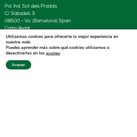
Pol. Ind. Sot dels Pradals
C/ Sabadell, 3
08500 - Vic (Barcelona) Spain
Cómo llegar
Utilizamos cookies para ofrecerte la mejor experiencia en
nuestra web.
Puedes aprender más sobre qué cookies utilizamos o
desactivarlas en los
.
ajustes
LENARD MX, S de RL de CV
Aceptar
Rio Atoyac 30. Parque Industrial Empresarial
Cuautlancingo
Cuautlancingo, 72730 Puebla (México)
+52 222 2319969
jisanchez@lenard.tech
Cómo llegar
LENARD USA CORP