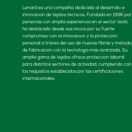
210 (g/m²)
Plana 1E1
Xispal RS
817 R1 WATERPROOF
6,20 (oz-sq-yd)
Plana 1E1
Xispal RS
820 R1
(Lenard Europe)
200 (g/m²)
Sarga
Xispal RS
822
(Lenard Europe)