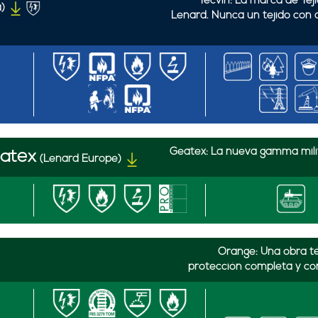
Tecvin: La marca de Tej
)
Lenard. Nunca un tejido con 
Geatex: La nueva gamma milit
eatex
(Lenard Europe)
Orange: Una obra téc
protección completa y co