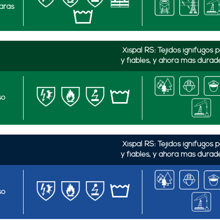
aras
Xispal RS: Tejidos ignífugo
y fiables, y ahora más durad
so
Xispal RS: Tejidos ignífugo
y fiables, y ahora más durad
so