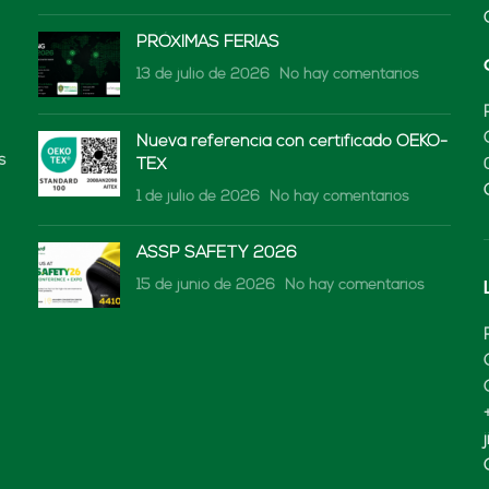
Xispal RS: Tejidos ignífugo
(Lenard America)
y fiables, y ahora más durad
Xispal RS: Tejidos ignífugo
y fiables, y ahora más durad
Xispal RS: Tejidos ignífugo
y fiables, y ahora más durad