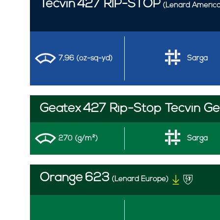
Tecvin
427 RIP-STOP
(Lenard America
7,96 (oz-sq-yd)
Sarga
Geatex
427 Rip-Stop Tecvin G
270 (g/m²)
Sarga
Orange
623
(Lenard Europe)