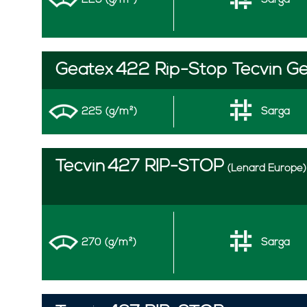
225 (g/m²)
Sarga
Geatex
422 Rip-Stop Tecvin G
225 (g/m²)
Sarga
Tecvin
427 RIP-STOP
(Lenard Europe)
270 (g/m²)
Sarga