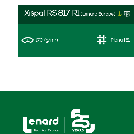
Xispal RS
817 R1
(Lenard Europe)
170 (g/m²)
Plana 1E1
Xispal RS
817 R1 STRETCH
(Lenard
170 (g/m²)
Plana 1E1
Xispal RS
817 R1 WATERPROOF