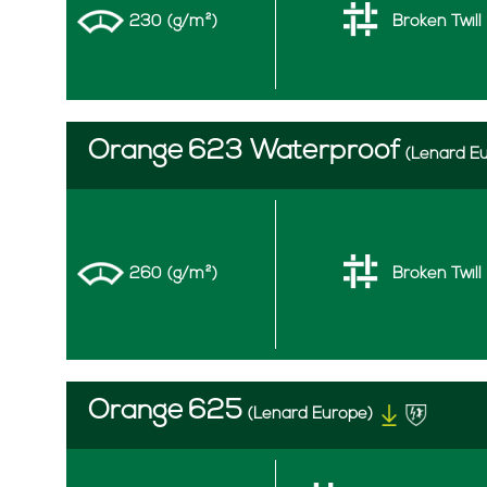
230 (g/m²)
Broken Twill
Orange
623 Waterproof
(Lenard E
260 (g/m²)
Broken Twill
Orange
625
(Lenard Europe)