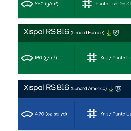
250 (g/m²)
Punto Liso Dos C
Xispal RS
816
(Lenard Europe)
160 (g/m²)
Knit / Punto Li
Xispal RS
816
(Lenard America)
4,70 (oz-sq-yd)
Knit / Punto Li