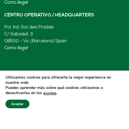
Cómo llegar
CENTRO OPERATIVO / HEADQUARTERS
Pol. Ind. Sot dels Pradals
C/ Sabadell, 3
08500 - Vic (Barcelona) Spain
Cómo llegar
LENARD MX, S de RL de CV
Utilizamos cookies para ofrecerte la mejor experiencia en
nuestra web.
Rio Atoyac 30. Parque Industrial Empresarial
Puedes aprender más sobre qué cookies utilizamos o
desactivarlas en los
.
ajustes
Cuautlancingo
Cuautlancingo, 72730 Puebla (México)
Aceptar
+52 222 2319969
jisanchez@lenard.tech
Cómo llegar