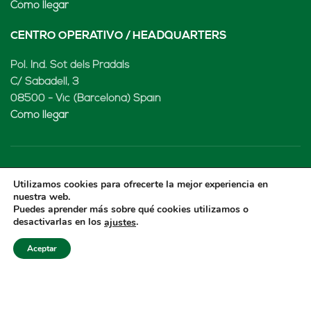
Cómo llegar
CENTRO OPERATIVO / HEADQUARTERS
Pol. Ind. Sot dels Pradals
C/ Sabadell, 3
08500 - Vic (Barcelona) Spain
Cómo llegar
LENARD MX, S de RL de CV
Utilizamos cookies para ofrecerte la mejor experiencia en
nuestra web.
Rio Atoyac 30. Parque Industrial Empresarial
Puedes aprender más sobre qué cookies utilizamos o
desactivarlas en los
.
ajustes
Cuautlancingo
Cuautlancingo, 72730 Puebla (México)
Aceptar
+52 222 2319969
jisanchez@lenard.tech
Cómo llegar