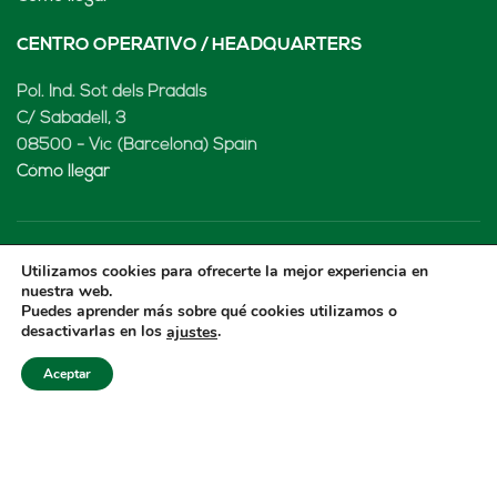
CENTRO OPERATIVO / HEADQUARTERS
Pol. Ind. Sot dels Pradals
C/ Sabadell, 3
08500 - Vic (Barcelona) Spain
Cómo llegar
Utilizamos cookies para ofrecerte la mejor experiencia en
LENARD MX, S de RL de CV
nuestra web.
Puedes aprender más sobre qué cookies utilizamos o
Rio Atoyac 30. Parque Industrial Empresarial
desactivarlas en los
.
ajustes
Cuautlancingo
Cuautlancingo, 72730 Puebla (México)
Aceptar
+52 222 2319969
jisanchez@lenard.tech
Cómo llegar