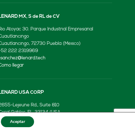
LENARD MX, S de RL de CV
Rio Atoyac 30. Parque Industrial Empresarial
Cuautlancingo
Cuautlancingo, 72730 Puebla (México)
+52 222 2319969
jisanchez@lenard.tech
Cómo llegar
LENARD USA CORP
2655-Lejeune Rd., Suite 810
Coral Gables, FL. 33134 (USA
+52 222 2319969
Aceptar
fcastejon@lenard.tech
Cómo llegar