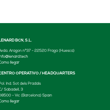
LENARD BCN, S.L.
Avda. Aragón nº37 - 22520 Fraga (Huesca)
info@lenard.tech
Cómo llegar
CENTRO OPERATIVO / HEADQUARTERS
Pol. Ind. Sot dels Pradals
C/ Sabadell, 3
08500 - Vic (Barcelona) Spain
Cómo llegar