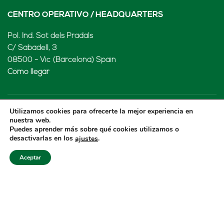
CENTRO OPERATIVO / HEADQUARTERS
Pol. Ind. Sot dels Pradals
C/ Sabadell, 3
08500 - Vic (Barcelona) Spain
Cómo llegar
Utilizamos cookies para ofrecerte la mejor experiencia en
LENARD MX, S de RL de CV
nuestra web.
Puedes aprender más sobre qué cookies utilizamos o
desactivarlas en los
.
ajustes
Rio Atoyac 30. Parque Industrial Empresarial
Cuautlancingo
Aceptar
Cuautlancingo, 72730 Puebla (México)
+52 222 2319969
jisanchez@lenard.tech
Cómo llegar