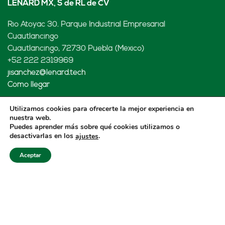
LENARD MX, S de RL de CV
Rio Atoyac 30. Parque Industrial Empresarial
Cuautlancingo
Cuautlancingo, 72730 Puebla (México)
+52 222 2319969
jisanchez@lenard.tech
Cómo llegar
Utilizamos cookies para ofrecerte la mejor experiencia en
nuestra web.
Puedes aprender más sobre qué cookies utilizamos o
LENARD USA CORP
desactivarlas en los
.
ajustes
2655-Lejeune Rd., Suite 810
Aceptar
Coral Gables, FL. 33134 (USA
+52 222 2319969
fcastejon@lenard.tech
Cómo llegar