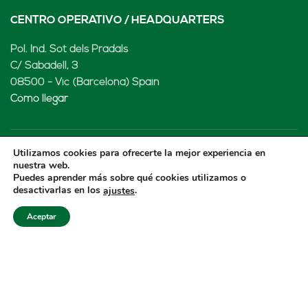
CENTRO OPERATIVO / HEADQUARTERS
Pol. Ind. Sot dels Pradals
C/ Sabadell, 3
08500 - Vic (Barcelona) Spain
Cómo llegar
Utilizamos cookies para ofrecerte la mejor experiencia en
LENARD MX, S de RL de CV
nuestra web.
Puedes aprender más sobre qué cookies utilizamos o
desactivarlas en los
.
ajustes
Rio Atoyac 30. Parque Industrial Empresarial
Cuautlancingo
Aceptar
Cuautlancingo, 72730 Puebla (México)
+52 222 2319969
jisanchez@lenard.tech
Cómo llegar