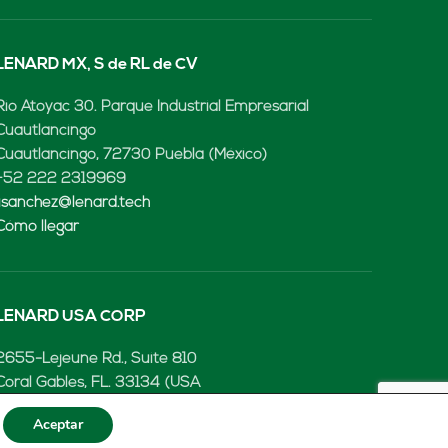
LENARD MX, S de RL de CV
Rio Atoyac 30. Parque Industrial Empresarial
Cuautlancingo
Cuautlancingo, 72730 Puebla (México)
+52 222 2319969
jisanchez@lenard.tech
Cómo llegar
LENARD USA CORP
2655-Lejeune Rd., Suite 810
Coral Gables, FL. 33134 (USA
+52 222 2319969
Aceptar
fcastejon@lenard.tech