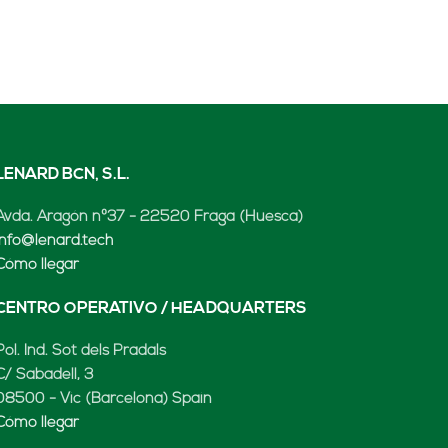
LENARD BCN, S.L.
Avda. Aragón nº37 - 22520 Fraga (Huesca)
info@lenard.tech
Cómo llegar
CENTRO OPERATIVO / HEADQUARTERS
Pol. Ind. Sot dels Pradals
C/ Sabadell, 3
08500 - Vic (Barcelona) Spain
Cómo llegar