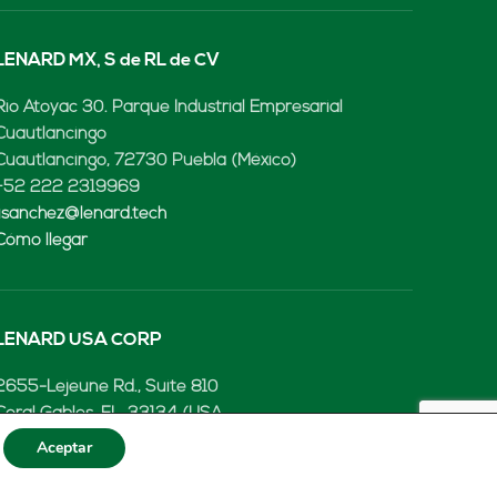
LENARD MX, S de RL de CV
Rio Atoyac 30. Parque Industrial Empresarial
Cuautlancingo
Cuautlancingo, 72730 Puebla (México)
+52 222 2319969
jisanchez@lenard.tech
Cómo llegar
LENARD USA CORP
2655-Lejeune Rd., Suite 810
Coral Gables, FL. 33134 (USA
+52 222 2319969
Aceptar
fcastejon@lenard.tech
Cómo llegar