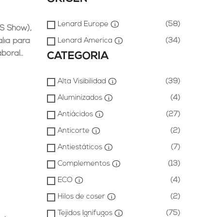
Lenard Europe
(58)
 Show),
alia para
Lenard America
(34)
boral..
CATEGORIA
Alta Visibilidad
(39)
Aluminizados
(4)
Antiácidos
(27)
Anticorte
(2)
Antiestáticos
(7)
Complementos
(13)
ECO
(4)
Hilos de coser
(2)
Tejidos Ignífugos
(75)