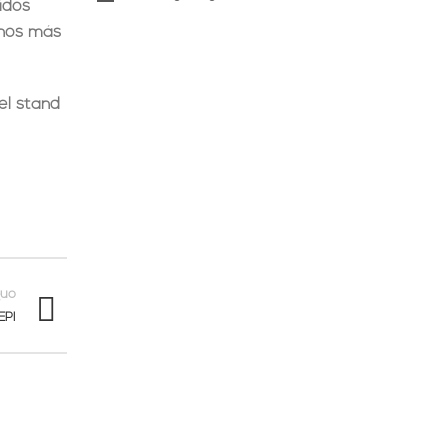
jidos
ornos más
el stand
guo
EPI