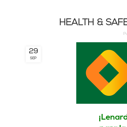
HEALTH & SAF
P
29
SEP
¡Lenard