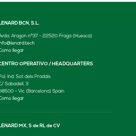
LENARD BCN, S.L.
Avda. Aragón nº37 - 22520 Fraga (Huesca)
info@lenard.tech
Cómo llegar
CENTRO OPERATIVO / HEADQUARTERS
Pol. Ind. Sot dels Pradals
C/ Sabadell, 3
08500 - Vic (Barcelona) Spain
Cómo llegar
LENARD MX, S de RL de CV