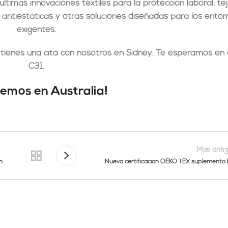
últimas
innovaciones textiles para la protección laboral
: te
des antiestáticas y otras soluciones diseñadas para los ent
exigentes.
i, tienes una cita con nosotros en Sídney.
Te esperamos en 
C31
.
vemos en Australia!
Mas anti
n
Nueva certificación OEKO TEX suplemento 