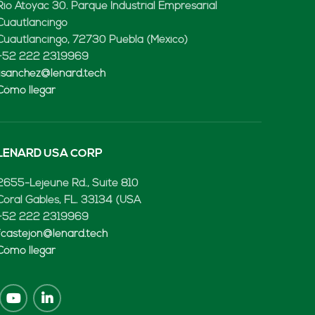
Rio Atoyac 30. Parque Industrial Empresarial
Cuautlancingo
Cuautlancingo, 72730 Puebla (México)
+52 222 2319969
jisanchez@lenard.tech
Cómo llegar
LENARD USA CORP
2655-Lejeune Rd., Suite 810
Coral Gables, FL. 33134 (USA
+52 222 2319969
fcastejon@lenard.tech
Cómo llegar