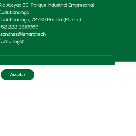
Rio Atoyac 30. Parque Industrial Empresarial
Cuautlancingo
Cuautlancingo, 72730 Puebla (México)
+52 222 2319969
jisanchez@lenard.tech
Cómo llegar
LENARD USA CORP
Aceptar
2655-Lejeune Rd., Suite 810
Coral Gables, FL. 33134 (USA
+52 222 2319969
fcastejon@lenard.tech
Cómo llegar