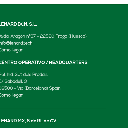
LENARD BCN, S.L.
Avda. Aragón nº37 - 22520 Fraga (Huesca)
info@lenard.tech
Cómo llegar
CENTRO OPERATIVO / HEADQUARTERS
Pol. Ind. Sot dels Pradals
C/ Sabadell, 3
08500 - Vic (Barcelona) Spain
Cómo llegar
LENARD MX, S de RL de CV