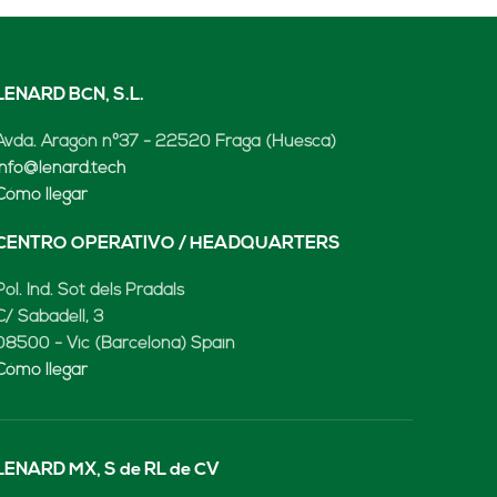
LENARD BCN, S.L.
Avda. Aragón nº37 - 22520 Fraga (Huesca)
info@lenard.tech
Cómo llegar
CENTRO OPERATIVO / HEADQUARTERS
Pol. Ind. Sot dels Pradals
C/ Sabadell, 3
08500 - Vic (Barcelona) Spain
Cómo llegar
LENARD MX, S de RL de CV