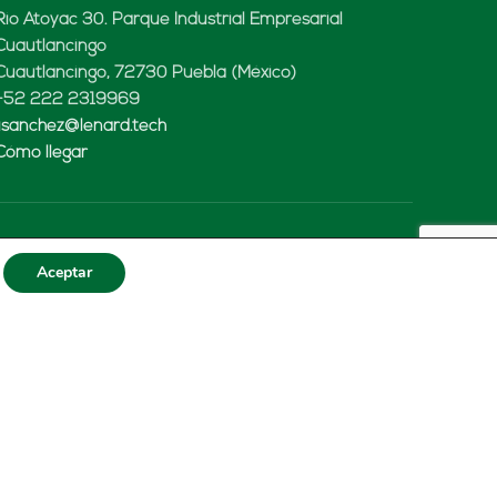
Rio Atoyac 30. Parque Industrial Empresarial
Cuautlancingo
Cuautlancingo, 72730 Puebla (México)
+52 222 2319969
jisanchez@lenard.tech
Cómo llegar
LENARD USA CORP
Aceptar
2655-Lejeune Rd., Suite 810
Coral Gables, FL. 33134 (USA
+52 222 2319969
fcastejon@lenard.tech
Cómo llegar