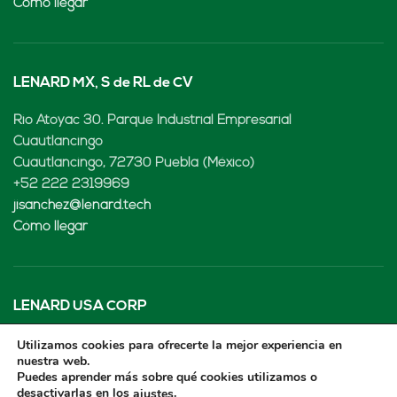
Cómo llegar
LENARD MX, S de RL de CV
Rio Atoyac 30. Parque Industrial Empresarial
Cuautlancingo
Cuautlancingo, 72730 Puebla (México)
+52 222 2319969
jisanchez@lenard.tech
Cómo llegar
LENARD USA CORP
Utilizamos cookies para ofrecerte la mejor experiencia en
2655-Lejeune Rd., Suite 810
nuestra web.
Coral Gables, FL. 33134 (USA
Puedes aprender más sobre qué cookies utilizamos o
+52 222 2319969
desactivarlas en los
.
ajustes