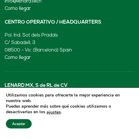
info@lenard.tech
Cómo llegar
CENTRO OPERATIVO / HEADQUARTERS
Pol. Ind. Sot dels Pradals
C/ Sabadell, 3
08500 - Vic (Barcelona) Spain
Cómo llegar
LENARD MX, S de RL de CV
Utilizamos cookies para ofrecerte la mejor experiencia en
Rio Atoyac 30. Parque Industrial Empresarial
nuestra web.
Puedes aprender más sobre qué cookies utilizamos o
Cuautlancingo
desactivarlas en los
.
ajustes
Cuautlancingo, 72730 Puebla (México)
+52 222 2319969
Aceptar
jisanchez@lenard.tech
Cómo llegar