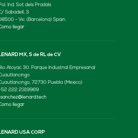
Pol. Ind. Sot dels Pradals
C/ Sabadell, 3
08500 - Vic (Barcelona) Spain
Cómo llegar
LENARD MX, S de RL de CV
Rio Atoyac 30. Parque Industrial Empresarial
Cuautlancingo
Cuautlancingo, 72730 Puebla (México)
+52 222 2319969
jisanchez@lenard.tech
Cómo llegar
LENARD USA CORP