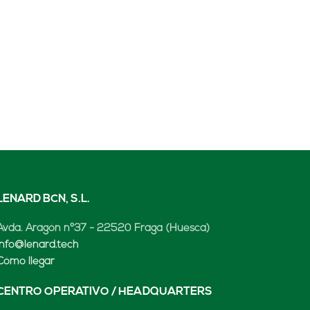
LENARD BCN, S.L.
Avda. Aragón nº37 - 22520 Fraga (Huesca)
info@lenard.tech
Cómo llegar
CENTRO OPERATIVO / HEADQUARTERS