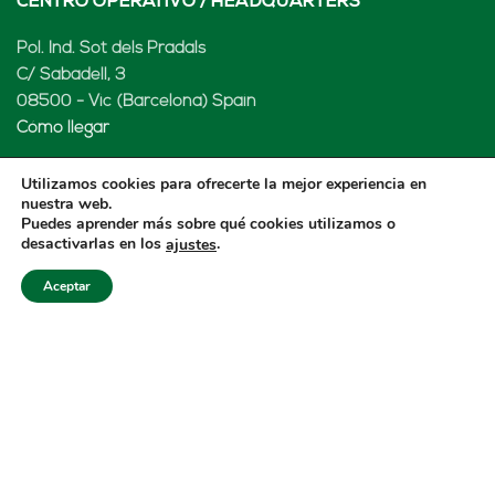
CENTRO OPERATIVO / HEADQUARTERS
Pol. Ind. Sot dels Pradals
C/ Sabadell, 3
08500 - Vic (Barcelona) Spain
Cómo llegar
Utilizamos cookies para ofrecerte la mejor experiencia en
nuestra web.
Puedes aprender más sobre qué cookies utilizamos o
LENARD MX, S de RL de CV
desactivarlas en los
.
ajustes
Rio Atoyac 30. Parque Industrial Empresarial
Aceptar
Cuautlancingo
Cuautlancingo, 72730 Puebla (México)
+52 222 2319969
jisanchez@lenard.tech
Cómo llegar