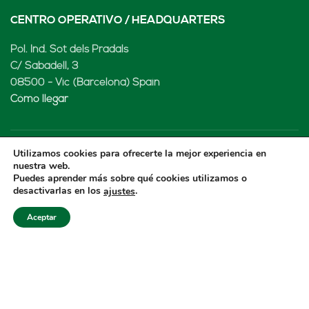
CENTRO OPERATIVO / HEADQUARTERS
Pol. Ind. Sot dels Pradals
C/ Sabadell, 3
08500 - Vic (Barcelona) Spain
Cómo llegar
Utilizamos cookies para ofrecerte la mejor experiencia en
LENARD MX, S de RL de CV
nuestra web.
Puedes aprender más sobre qué cookies utilizamos o
desactivarlas en los
.
ajustes
Rio Atoyac 30. Parque Industrial Empresarial
Cuautlancingo
Aceptar
Cuautlancingo, 72730 Puebla (México)
+52 222 2319969
jisanchez@lenard.tech
Cómo llegar