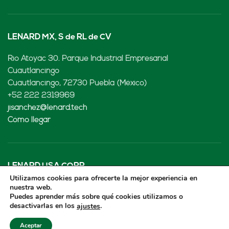
LENARD MX, S de RL de CV
Rio Atoyac 30. Parque Industrial Empresarial
Cuautlancingo
Cuautlancingo, 72730 Puebla (México)
+52 222 2319969
jisanchez@lenard.tech
Cómo llegar
LENARD USA CORP
Utilizamos cookies para ofrecerte la mejor experiencia en
nuestra web.
2655-Lejeune Rd., Suite 810
Puedes aprender más sobre qué cookies utilizamos o
Coral Gables, FL. 33134 (USA
desactivarlas en los
.
ajustes
+52 222 2319969
fcastejon@lenard.tech
Aceptar