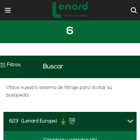
6
Filtros
Utilice nuestro sistema de filtraje para acotar su
búsqueda.
623
(Lenard Europe)