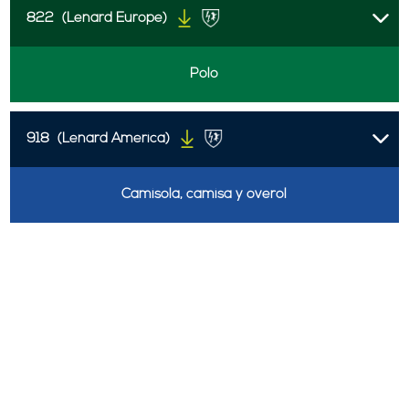
822
(Lenard Europe)
Polo
918
(Lenard America)
Camisola, camisa y overol