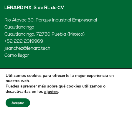
LENARD MX, S de RL de CV
Rio Atoyac 30. Parque Industrial Empresarial
Cuautlancingo
Cuautlancingo, 72730 Puebla (México)
+52 222 2319969
jisanchez@lenard.tech
Cómo llegar
Utilizamos cookies para ofrecerte la mejor experiencia en
nuestra web.
LENARD USA CORP
Puedes aprender más sobre qué cookies utilizamos o
desactivarlas en los
.
ajustes
2655-Lejeune Rd., Suite 810
Coral Gables, FL. 33134 (USA
Aceptar
+52 222 2319969
fcastejon@lenard.tech
Cómo llegar