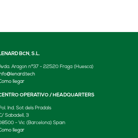
LENARD BCN, S.L.
Avda. Aragón nº37 - 22520 Fraga (Huesca)
info@lenard.tech
Cómo llegar
CENTRO OPERATIVO / HEADQUARTERS
Pol. Ind. Sot dels Pradals
C/ Sabadell, 3
08500 - Vic (Barcelona) Spain
Cómo llegar