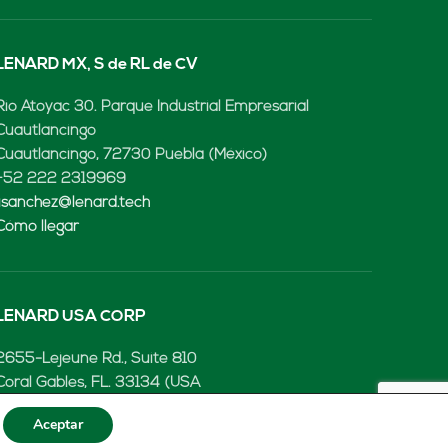
LENARD MX, S de RL de CV
Rio Atoyac 30. Parque Industrial Empresarial
Cuautlancingo
Cuautlancingo, 72730 Puebla (México)
+52 222 2319969
jisanchez@lenard.tech
Cómo llegar
LENARD USA CORP
2655-Lejeune Rd., Suite 810
Coral Gables, FL. 33134 (USA
+52 222 2319969
Aceptar
fcastejon@lenard.tech