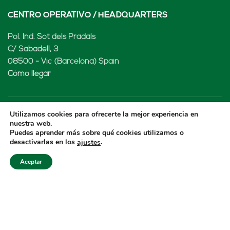
CENTRO OPERATIVO / HEADQUARTERS
Pol. Ind. Sot dels Pradals
C/ Sabadell, 3
08500 - Vic (Barcelona) Spain
Cómo llegar
Utilizamos cookies para ofrecerte la mejor experiencia en
LENARD MX, S de RL de CV
nuestra web.
Puedes aprender más sobre qué cookies utilizamos o
desactivarlas en los
.
ajustes
Rio Atoyac 30. Parque Industrial Empresarial
Cuautlancingo
Aceptar
Cuautlancingo, 72730 Puebla (México)
+52 222 2319969
jisanchez@lenard.tech
Cómo llegar