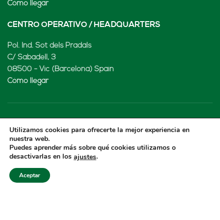
Cómo llegar
CENTRO OPERATIVO / HEADQUARTERS
Pol. Ind. Sot dels Pradals
C/ Sabadell, 3
08500 - Vic (Barcelona) Spain
Cómo llegar
LENARD MX, S de RL de CV
Utilizamos cookies para ofrecerte la mejor experiencia en
nuestra web.
Rio Atoyac 30. Parque Industrial Empresarial
Puedes aprender más sobre qué cookies utilizamos o
desactivarlas en los
.
ajustes
Cuautlancingo
Cuautlancingo, 72730 Puebla (México)
Aceptar
+52 222 2319969
jisanchez@lenard.tech
Cómo llegar