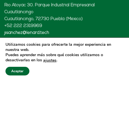
Rio Atoyac 30. Parque Industrial Empresarial
Cuautlancingo
Cuautlancingo, 72730 Puebla (México)
+52 222 2319969
jisanchez@lenard.tech
Cómo llegar
Utilizamos cookies para ofrecerte la mejor experiencia en
nuestra web.
Puedes aprender más sobre qué cookies utilizamos o
desactivarlas en los
.
ajustes
LENARD USA CORP
Aceptar
2655-Lejeune Rd., Suite 810
Coral Gables, FL. 33134 (USA
+52 222 2319969
fcastejon@lenard.tech
Cómo llegar