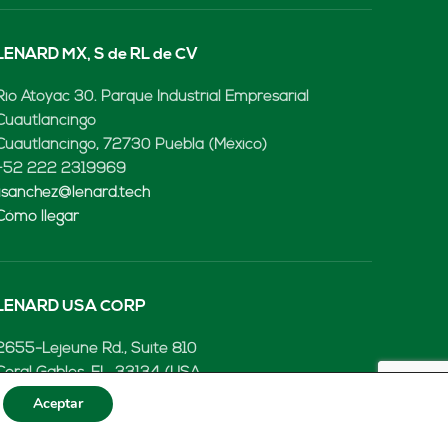
LENARD MX, S de RL de CV
Rio Atoyac 30. Parque Industrial Empresarial
Cuautlancingo
Cuautlancingo, 72730 Puebla (México)
+52 222 2319969
jisanchez@lenard.tech
Cómo llegar
LENARD USA CORP
2655-Lejeune Rd., Suite 810
Coral Gables, FL. 33134 (USA
+52 222 2319969
Aceptar
fcastejon@lenard.tech
Cómo llegar