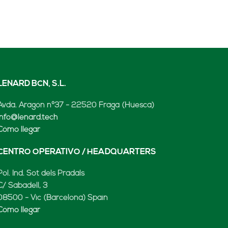
LENARD BCN, S.L.
Avda. Aragón nº37 - 22520 Fraga (Huesca)
info@lenard.tech
Cómo llegar
CENTRO OPERATIVO / HEADQUARTERS
Pol. Ind. Sot dels Pradals
C/ Sabadell, 3
08500 - Vic (Barcelona) Spain
Cómo llegar