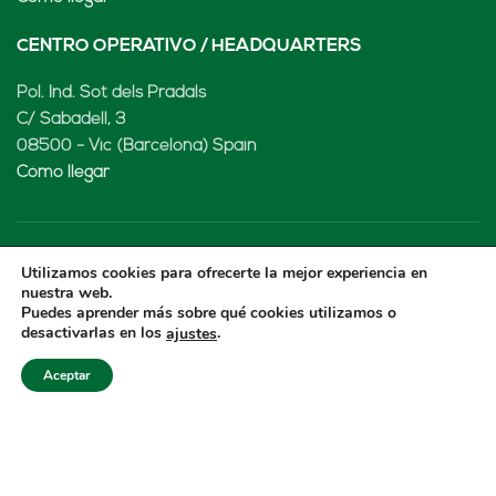
CENTRO OPERATIVO / HEADQUARTERS
Pol. Ind. Sot dels Pradals
C/ Sabadell, 3
08500 - Vic (Barcelona) Spain
Cómo llegar
Utilizamos cookies para ofrecerte la mejor experiencia en
LENARD MX, S de RL de CV
nuestra web.
Puedes aprender más sobre qué cookies utilizamos o
Rio Atoyac 30. Parque Industrial Empresarial
desactivarlas en los
.
ajustes
Cuautlancingo
Cuautlancingo, 72730 Puebla (México)
Aceptar
+52 222 2319969
jisanchez@lenard.tech
Cómo llegar